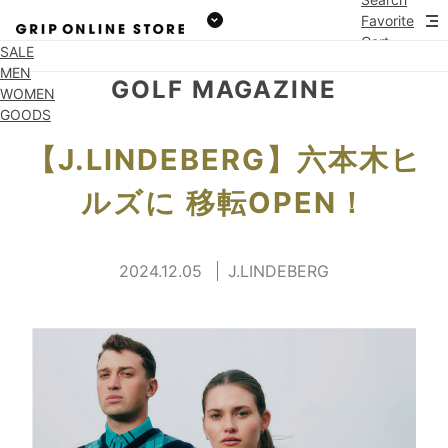
Favorite
Cart
SALE
MEN
GOLF MAGAZINE
WOMEN
GOODS
【J.LINDEBERG】六本木ヒ
ルズに 移転OPEN！
2024.12.05
J.LINDEBERG