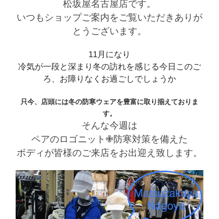
松坂屋名古屋店です。
いつもショップご案内をご覧いただきありが
とうございます
。
11
月になり
冷気が一段と深まり冬の訪れを感じる今日このご
ろ、お障りなくお過ごしでしょうか
只今、店頭には冬の防寒ウェアを豊富に取り揃えておりま
す。
そんな今週は
ペアのロゴニット
✙
防寒対策を備えた
ボディが皆様のご来店をお出迎え致します。