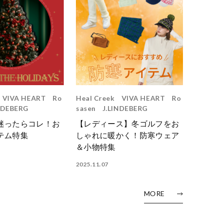
VIVA HEART
Ro
Heal Creek
VIVA HEART
Ro
NDEBERG
sasen
J.LINDEBERG
迷ったらコレ！お
【レディース】冬ゴルフをお
テム特集
しゃれに暖かく！防寒ウェア
＆小物特集
2025.11.07
MORE