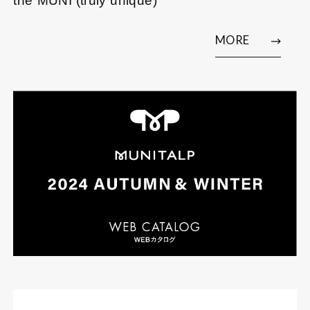
the“MUNI (truly unique)”
MORE