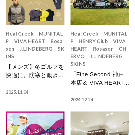
Heal Creek
MUNITAL
Heal Creek
MUNITAL
P
VIVA HEART
Rosa
P
HENRY Club
VIVA
sen
J.LINDEBERG
SK
HEART
Rosasen
CH
INS
ERVO
J.LINDEBERG
SKINS
【メンズ】冬ゴルフを
「Fine Second 神戸
快適に。防寒と動き...
本店＆ VIVA HEART...
2025.11.04
2024.12.24