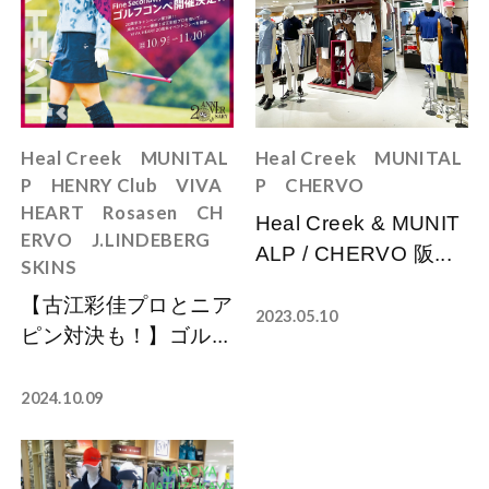
Heal Creek
MUNITAL
Heal Creek
MUNITAL
P
HENRY Club
VIVA
P
CHERVO
HEART
Rosasen
CH
Heal Creek & MUNIT
ERVO
J.LINDEBERG
ALP / CHERVO 阪...
SKINS
【古江彩佳プロとニア
2023.05.10
ピン対決も！】ゴル...
2024.10.09