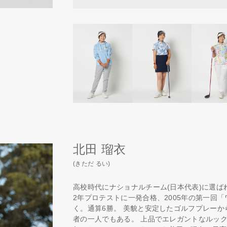
北田 瑠衣
(きただ るい)
高校時代にナショナルチーム(日本代表)に選ば
2年プロテストに一発合格、2005年の第一回
く。通算6勝。 美貌と安定したゴルフプレー
者の一人でもある。 上品でエレガントなルック