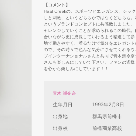
【コメント】
Heal Creekの、スポーツとエレガンス、
しと刺激、というどちらかではなくどちらも。
というブランドコンセプトに共感致しました。
ャレンジしていくことが求められるこの時代。
合いながら更に成長していけるよう精進して参りた
地で動きやすく、着るだけで気分をエレガント
ので、その時々で色んな気分にさせてくれるウ
プインターナショナルさんと共同で青木瀬令奈
さんも楽しみにしていて下さい。ファンの皆様
を心から楽しみにしています！！
青木 瀬令奈
生年月日
1993年2月8日
出身地
群馬県前橋市
出身校
前橋商業高校