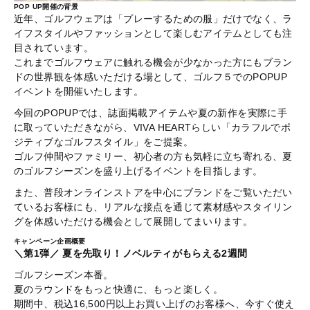
POP UP開催の背景
近年、ゴルフウェアは「プレーするための服」だけでなく、ラ
イフスタイルやファッションとして楽しむアイテムとしても注
目されています。
これまでゴルフウェアに触れる機会が少なかった方にもブラン
ドの世界観を体感いただける場として、ゴルフ５でのPOPUP
イベントを開催いたします。
今回のPOPUPでは、誌面掲載アイテムや夏の新作を実際に手
に取っていただきながら、VIVA HEARTらしい「カラフルでポ
ジティブなゴルフスタイル」をご提案。
ゴルフ仲間やファミリー、初心者の方も気軽に立ち寄れる、夏
のゴルフシーズンを盛り上げるイベントを目指します。
また、普段オンラインストアを中心にブランドをご覧いただい
ているお客様にも、リアルな接点を通じて素材感やスタイリン
グを体感いただける機会として展開してまいります。
キャンペーン企画概要
＼第1弾／ 夏を先取り！ノベルティがもらえる2週間
ゴルフシーズン本番。
夏のラウンドをもっと快適に、もっと楽しく。
期間中、税込16,500円以上お買い上げのお客様へ、今すぐ使え