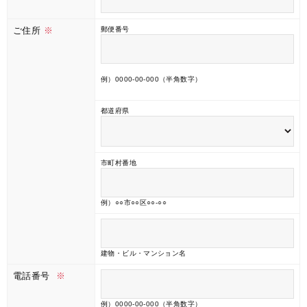
ご住所
※
郵便番号
例）0000-00-000（半角数字）
都道府県
市町村番地
例）○○市○○区○○-○○
建物・ビル・マンション名
電話番号
※
例）0000-00-000（半角数字）