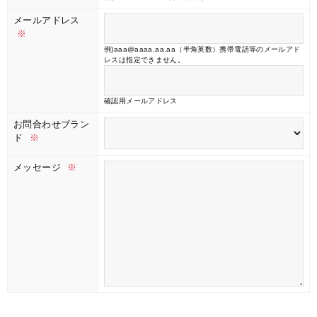
メールアドレス
※
例)aaa@aaaa.aa.aa（半角英数）携帯電話等のメールアド
レスは指定できません。
確認用メールアドレス
お問合わせブラン
ド
※
メッセージ
※