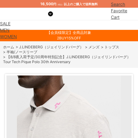
16,500
Search
円
以上のご購入で送料無料
（税込）
Favorite
Cart
SALE
Mypage
MEN
【会員様限定】全商品対象
WOMEN
2BUY15%OFF
ホーム
>
J.LINDEBERG（ジェイリンドバーグ）
>
メンズ
>
トップス
>
半袖/ノースリーブ
>
【8/8夜入荷予定/30周年特別記念】J.LINDEBERG（ジェイリンドバーグ）
Tour Tech Pique Polo 30th Anniversary