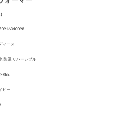
込）
30916040098
ディース
水 防風 リバーシブル
/FREE
イビー
5