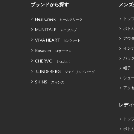
ブランドから探す
メンズ
トッ
Heal Creek
ヒールクリーク
ボト
MUNITALP
ムニタルプ
アウ
VIVA HEART
ビバハート
イン
Rosasen
ロサーセン
バッグ
CHERVO
シェルボ
帽子
J.LINDEBERG
ジェイ リンドバーグ
シュ
SKINS
スキンズ
アク
レディ
トッ
ボト