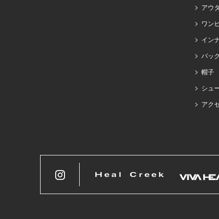
アウ
ワン
イン
バッグ
帽子
シュ
アク