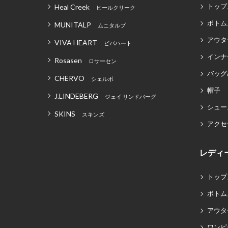
トップ
Heal Creek
ヒールクリーク
ボトム
MUNITALP
ムニタルプ
アウタ
VIVA HEART
ビバハート
インナ
Rosasen
ロサーセン
バッグ
CHERVO
シェルボ
帽子
J.LINDEBERG
ジェイ リンドバーグ
シュー
SKINS
スキンズ
アクセ
レディ
トップ
ボトム
アウタ
ワンピ