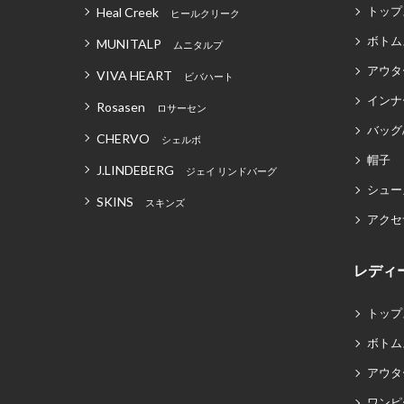
トップ
Heal Creek
ヒールクリーク
ボトム
MUNITALP
ムニタルプ
アウタ
VIVA HEART
ビバハート
インナ
Rosasen
ロサーセン
バッグ
CHERVO
シェルボ
帽子
J.LINDEBERG
ジェイ リンドバーグ
シュー
SKINS
スキンズ
アクセ
レディ
トップ
ボトム
アウタ
ワンピ