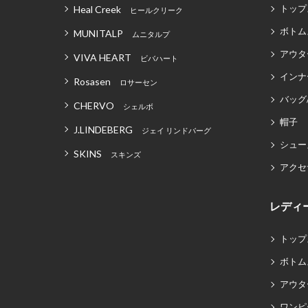
トップ
Heal Creek
ヒールクリーク
ボトム
MUNITALP
ムニタルプ
アウタ
VIVA HEART
ビバハート
インナ
Rosasen
ロサーセン
バッグ
CHERVO
シェルボ
帽子
J.LINDEBERG
ジェイ リンドバーグ
シュー
SKINS
スキンズ
アクセ
レディ
トップ
ボトム
アウタ
ワンピ