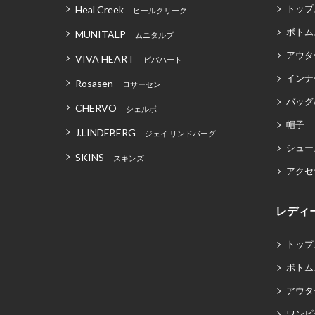
トップ
Heal Creek
ヒールクリーク
ボトム
MUNITALP
ムニタルプ
アウタ
VIVA HEART
ビバハート
インナ
Rosasen
ロサーセン
バッグ
CHERVO
シェルボ
帽子
J.LINDEBERG
ジェイ リンドバーグ
シュー
SKINS
スキンズ
アクセ
レディ
トップ
ボトム
アウタ
ワンピ