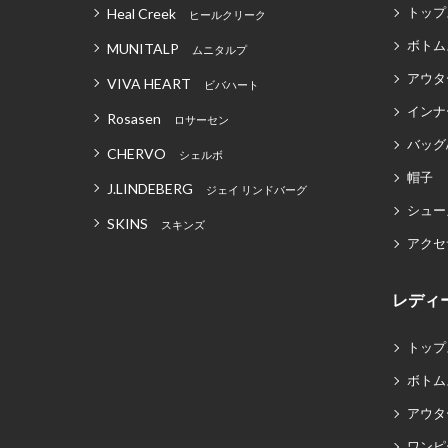
トップ
Heal Creek
ヒールクリーク
ボトム
MUNITALP
ムニタルプ
アウタ
VIVA HEART
ビバハート
インナ
Rosasen
ロサーセン
バッグ
CHERVO
シェルボ
帽子
J.LINDEBERG
ジェイ リンドバーグ
シュー
SKINS
スキンズ
アクセ
レディ
トップ
ボトム
アウタ
ワンピ