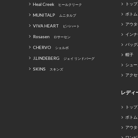
トップ
Heal Creek
ヒールクリーク
ボトム
MUNITALP
ムニタルプ
アウタ
VIVA HEART
ビバハート
インナ
Rosasen
ロサーセン
バッグ
CHERVO
シェルボ
帽子
J.LINDEBERG
ジェイ リンドバーグ
シュー
SKINS
スキンズ
アクセ
レディ
トップ
ボトム
アウタ
ワンピ