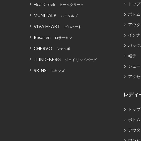
トップ
Heal Creek
ヒールクリーク
ボトム
MUNITALP
ムニタルプ
アウタ
VIVA HEART
ビバハート
インナ
Rosasen
ロサーセン
バッグ
CHERVO
シェルボ
帽子
J.LINDEBERG
ジェイ リンドバーグ
シュー
SKINS
スキンズ
アクセ
レディ
トップ
ボトム
アウタ
ワンピ