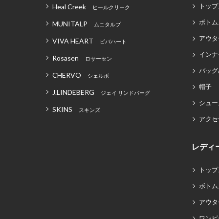
トップ
Heal Creek
ヒールクリーク
ボトム
MUNITALP
ムニタルプ
アウタ
VIVA HEART
ビバハート
インナ
Rosasen
ロサーセン
バッグ
CHERVO
シェルボ
帽子
J.LINDEBERG
ジェイ リンドバーグ
シュー
SKINS
スキンズ
アクセ
レディ
トップ
ボトム
アウタ
ワンピ