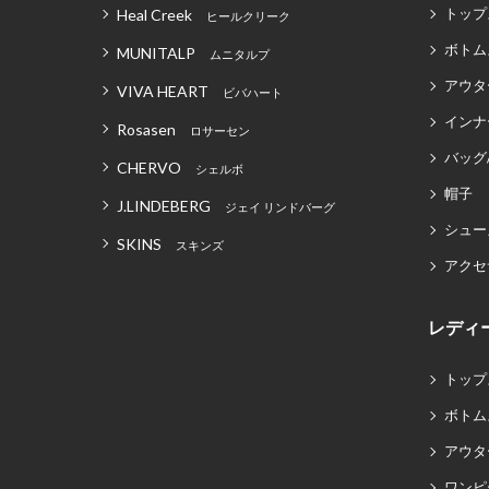
トップ
Heal Creek
ヒールクリーク
ボトム
MUNITALP
ムニタルプ
アウタ
VIVA HEART
ビバハート
インナ
Rosasen
ロサーセン
バッグ
CHERVO
シェルボ
帽子
J.LINDEBERG
ジェイ リンドバーグ
シュー
SKINS
スキンズ
アクセ
レディ
トップ
ボトム
アウタ
ワンピ