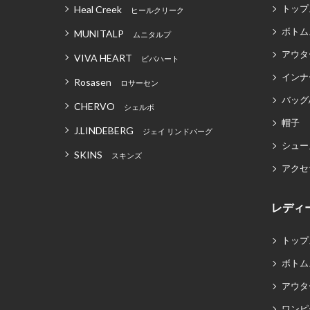
トップ
Heal Creek
ヒールクリーク
ボトム
MUNITALP
ムニタルプ
アウタ
VIVA HEART
ビバハート
インナ
Rosasen
ロサーセン
バッグ
CHERVO
シェルボ
帽子
J.LINDEBERG
ジェイ リンドバーグ
シュー
SKINS
スキンズ
アクセ
レディ
トップ
ボトム
アウタ
ワンピ