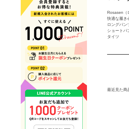
タイツ・レギンス
バッグ/ケース/ポーチ/カバー
Rosas
キャディバッグ
快適な履き
クラブケース
ロングパン
ヘッドカバー
ショートパ
ボストンバッグ
タイツ
トートバッグ/バックパック
カートバッグ
ボールポーチ/スコープケース
シューズケース
トラベルカバー
帽子
キャップ
バイザー
ハット
最近見た商
シューズ
アクセサリー／その他グッズ
ソックス
ベルト
グローブ
マーカー/フォーク