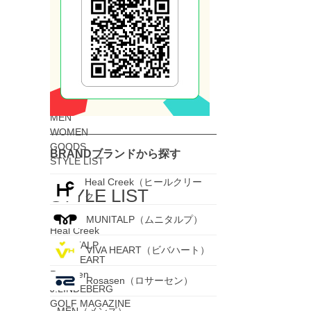
氷のう/保冷バッグ
フェイスカバー/アームカバー
SALE
SALE
ALL
MEN
WOMEN
GOODS
BRAND
ブランドから探す
STYLE LIST
Heal Creek（ヒールクリー
STYLE LIST
ク）
MUNITALP（ムニタルプ）
Heal Creek
MUNITALP
VIVA HEART（ビバハート）
VIVA HEART
Rosasen
Rosasen（ロサーセン）
J.LINDEBERG
GOLF MAGAZINE