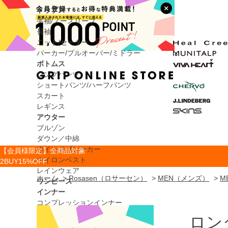
トップス
半袖/ノースリーブ
長袖
ニット/セーター
パーカー/プルオーバー/ミドラー
ボトムス
ロングパンツ
ショートパンツ/ハーフパンツ
スカート
レギンス
アウター
ブルゾン
ダウン／中綿
ウインドブレーカー
【会員様限定】全商品対象
ナイロンベスト
2BUY15%OFF
レインウェア
ホーム
>
Rosasen（ロサーセン）
>
MEN（メンズ）
>
M
ワンピース
インナー
コンプレッションインナー
インナーシャツ
ロン
インナーショーツ