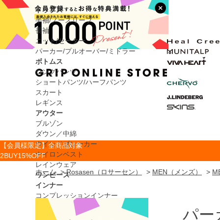
トップス
半袖/ノースリーブ
長袖
ニット/セーター
パーカー/プルオーバー/ミドラー
ボトムス
ロングパンツ
ショートパンツ/ハーフパンツ
スカート
レギンス
アウター
ブルゾン
ダウン／中綿
ウインドブレーカー
【会員様限定】全商品対象
ナイロンベスト
2BUY15%OFF
レインウェア
ホーム
>
Rosasen（ロサーセン）
>
MEN（メンズ）
>
M
ワンピース
インナー
コンプレッションインナー
インナーシャツ
パー
インナーショーツ