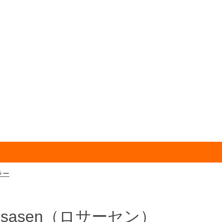
ラー
sasen
（ロサーセン）