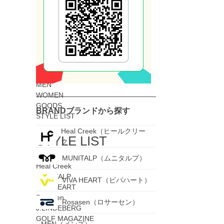
氷のう/保冷バッグ
フェイスカバー/アームカバー
SALE
SALE
ALL
MEN
WOMEN
GOODS
BRAND
ブランドから探す
STYLE LIST
Heal Creek（ヒールクリー
STYLE LIST
ク）
MUNITALP（ムニタルプ）
Heal Creek
MUNITALP
VIVA HEART（ビバハート）
VIVA HEART
Rosasen
Rosasen（ロサーセン）
J.LINDEBERG
GOLF MAGAZINE