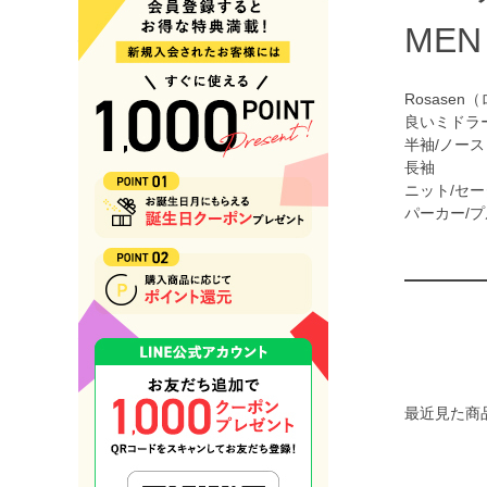
タイツ・レギンス
MEN
バッグ/ケース/ポーチ/カバー
キャディバッグ
クラブケース
Rosas
ヘッドカバー
良いミドラ
ボストンバッグ
半袖/ノー
トートバッグ/バックパック
長袖
カートバッグ
ニット/セ
ボールポーチ/スコープケース
パーカー/
シューズケース
トラベルカバー
帽子
キャップ
バイザー
ハット
シューズ
アクセサリー／その他グッズ
ソックス
最近見た商
ベルト
グローブ
マーカー/フォーク