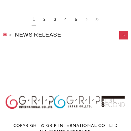
1
2
3
4
5
NEWS RELEASE
こ
の
ペ
ー
ジ
の
先
頭
へ
COPYRIGHT © GRIP INTERNATIONAL CO . LTD