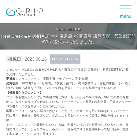
menu
NEWS RELEASE
Heal Creek & MUNITALP 大丸東京店 が 百貨店 店長表彰 営業部部門
MVP賞を受賞いたしました。
2023.06.16
このたび、Heal Creek & MUNITALP 大丸東京店が 百貨店 店長表彰 営業部部門 MVP賞
を受賞いたしました。
受賞者：
ショップチーフ 濱田 紅桃 / サブチーフ 子安 絵里
受賞理由：
2023年3月・4月期間、予算比・前年比・売り数前年比・客数前年比 すべてに
於いて大幅に計画を上回り、フロアで目を見張るチーム力が発揮できているため。
【推薦者からのコメント】
フリー客も意識した日ごとの店頭の魅せ方や、セット設定の事前準備、SNSでの発信を駆
使し、大きく売り上げを伸ばしている。またリーフレット発信180名全員に手書きメッセー
ジを書き、大きなリターンにもつながった。
濱田チーフは、できない理由ではなく、どうしたら出来るかを常に前向きにメンバーと一
緒に考え、魅せ方、売り方など、どんなことでも今すぐやってみる。失敗を恐れずまず行
動。
また、このショップの素晴らしいところは、全員がのびのびと仕事をしているところ。良
質なコミュニケーションのもと、各メンバー自らの業務に責任感を持って取り組み、笑顔
で多く楽しんでいるように見えます。