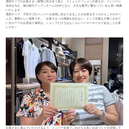
濱田チーフのお客さまへ真摯に向き合う姿と、コミュニケーションの高さが、メンバーに
自信を与え、個の能力アップ→チーム力UPとなり、大きな数字に繋がっていると思い推薦
いたします。
濱田チーフ、子安サブがメンバーを信用し任せてみることが出来る方々だからこそのチー
ム力。素晴らしい成果です。「お客さまへの感謝を忘れない」という言葉を大事にされて
いるチーフのお見送り場所は、ショップだけではなくエレベーターホールであることが多
いです！
お客さまに喜んでいただけるよう、メンバー全員でこれからも良いお店づくりを目指して